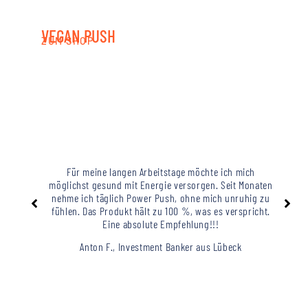
VEGAN PUSH
PO
ZUM SHOP
ZUM
Für meine langen Arbeitstage möchte ich mich
möglichst gesund mit Energie versorgen. Seit Monaten
nehme ich täglich Power Push, ohne mich unruhig zu
fühlen. Das Produkt hält zu 100 %, was es verspricht.
Eine absolute Empfehlung!!!
Anton F., Investment Banker aus Lübeck