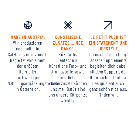
MADE IN AUSTRIA.
KÜNSTLISCHE
LE PETIT PUSH IST
Wir produzieren
ZUSÄTZE … NEE
EIN STATEMENT UND
nachhaltig in
DANKE.
LIFESTYLE.
Salzburg, medizinisch
Süßstoffe,
Du machst dein Ding.
begleitet von einem
Gentechnik,
Unsere Supplements
der größten
künstliche Farb- und
begleiten dich dabei
Hersteller
Aromastoffe sowie
mit dem Support, den
hochwertiger
künstlicher
DU brauchst. Und das
Nahrungsergänzungsmittel
Zuckerzusatz können
Design sieht auch
in Österreich.
uns mal. Dafür sind
ganz schön nice aus.
uns unsere Körper zu
Finden wir.
wichtig.