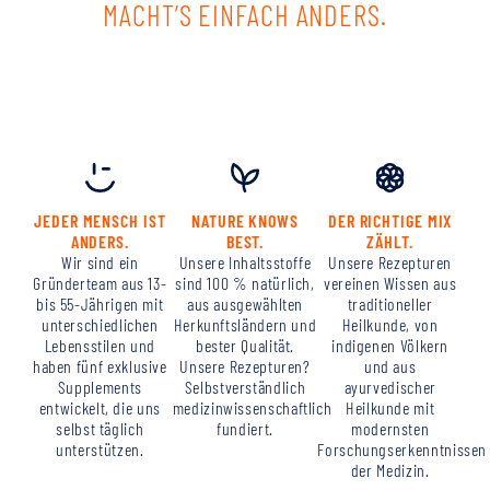
MACHT’S
EINFACH ANDERS.
JEDER MENSCH IST
NATURE KNOWS
DER RICHTIGE MIX
ANDERS.
BEST.
ZÄHLT.
Wir sind ein
Unsere Inhaltsstoffe
Unsere Rezepturen
Gründerteam aus 13-
sind 100 % natürlich,
vereinen Wissen aus
bis 55-Jährigen mit
aus ausgewählten
traditioneller
unterschiedlichen
Herkunftsländern und
Heilkunde, von
Lebensstilen und
bester Qualität.
indigenen Völkern
haben fünf exklusive
Unsere Rezepturen?
und aus
Supplements
Selbstverständlich
ayurvedischer
entwickelt, die uns
medizinwissenschaftlich
Heilkunde mit
selbst täglich
fundiert.
modernsten
unterstützen.
Forschungserkenntnissen
der Medizin.