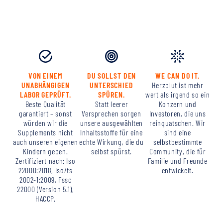
VON EINEM
DU SOLLST DEN
WE CAN DO IT.
UNABHÄNGIGEN
UNTERSCHIED
Herzblut ist mehr
LABOR GEPRÜFT.
SPÜREN.
wert als irgend so ein
Beste Qualität
Statt leerer
Konzern und
garantiert – sonst
Versprechen sorgen
Investoren, die uns
würden wir die
unsere ausgewählten
reinquatschen. Wir
Supplements nicht
Inhaltsstoffe für eine
sind eine
auch unseren eigenen
echte Wirkung, die du
selbstbestimmte
Kindern geben.
selbst spürst.
Community, die für
Zertifiziert nach: Iso
Familie und Freunde
22000:2018, Iso/ts
entwickelt.
2002-1:2009, Fssc
22000 (Version 5.1),
HACCP.